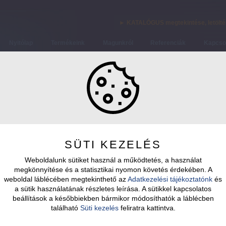
► KATALÓGUS megtekintése, letölt
Nyitólap
Termékeink
Magunkról
Referenciák
Kapcso
SÜTI KEZELÉS
Weboldalunk sütiket használ a működtetés, a használat
megkönnyítése és a statisztikai nyomon követés érdekében. A
weboldal láblécében megtekinthető az
Adatkezelési tájékoztatónk
és
a sütik használatának részletes leírása. A sütikkel kapcsolatos
beállítások a későbbiekben bármikor módosíthatók a láblécben
található
Süti kezelés
feliratra kattintva.
OSZLOPOK
EGYEDI OSZLOPOK
ZÁSZLÓRUDAK