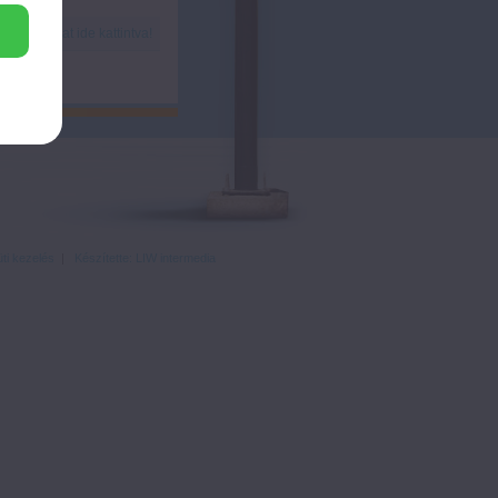
ánlatunkat ide kattintva!
ti kezelés
|
Készítette: LIW intermedia