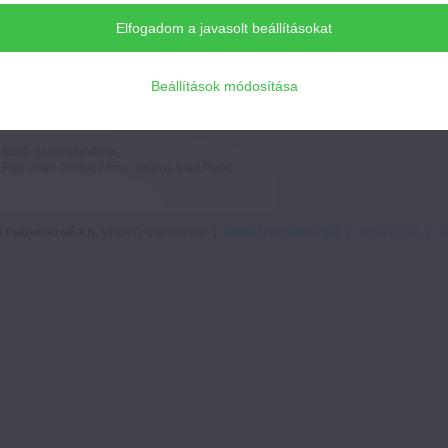
Elfogadom a javasolt beállításokat
Amennyiben megtetszett egy termékünk, kérje aj
Beállítások módosítása
8000 Székesfehérvár,
Repülőtér 7609/22 hrsz. (Ikarus Ipari Park)
Felületkezelő Kft.
Minden jog fenntartva! |
Adatkezelési tájékoztató
|
Impresszum
|
Sü