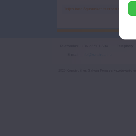
Teljes katalógusunkat itt érheti el!
Telefon/fax:
+36 22 501-694
Telephely:
E-mail:
info@konstrual.hu
2026
Konstruál és Galván Fémszerkezetgyártó és 