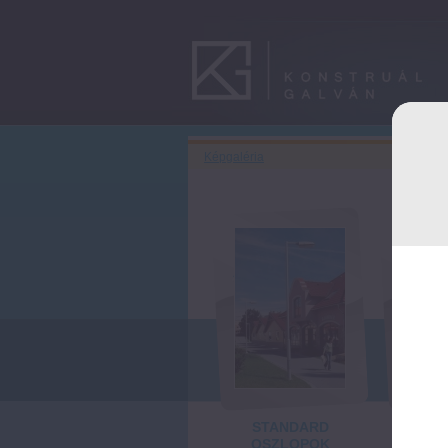
Képgaléria
STANDARD
DÍSZ
OSZLOPOK