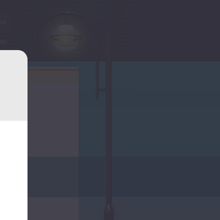
ése
lat