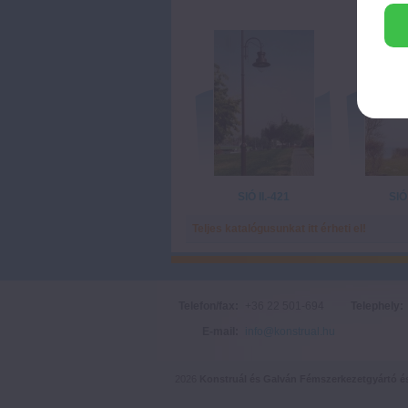
SIÓ II.-421
SIÓ 
Teljes katalógusunkat itt érheti el!
Telefon/fax:
+36 22 501-694
Telephely:
E-mail:
info@konstrual.hu
2026
Konstruál és Galván Fémszerkezetgyártó és 