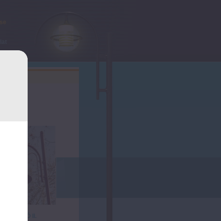
ése
lat
SIÓ II.