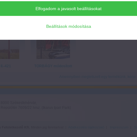
Elfogadom a javasolt beállításokat
Beállítások módosítása
II.-421
TORBÁGY módosított
Amennyiben megtetszett egy termékünk, kérje aj
8000 Székesfehérvár,
Repülőtér 7609/22 hrsz. (Ikarus Ipari Park)
Felületkezelő Kft.
Minden jog fenntartva! |
Adatkezelési tájékoztató
|
Impresszum
|
Sü