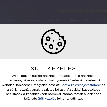
► KATALÓGUS megtekintése, letölt
Nyitólap
Termékeink
Magunkról
Referenciák
Kapcso
ok
SÜTI KEZELÉS
Weboldalunk sütiket használ a működtetés, a használat
megkönnyítése és a statisztikai nyomon követés érdekében. A
weboldal láblécében megtekinthető az
Adatkezelési tájékoztatónk
és
a sütik használatának részletes leírása. A sütikkel kapcsolatos
beállítások a későbbiekben bármikor módosíthatók a láblécben
található
Süti kezelés
feliratra kattintva.
 ACA-300
ALBA ACA-450
ALBA ACA-700M