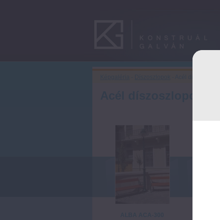
Képgaléria
-
Díszoszlopok
- Acél díszoszlop
Acél díszoszlopok
ALBA ACA-300
ALBA