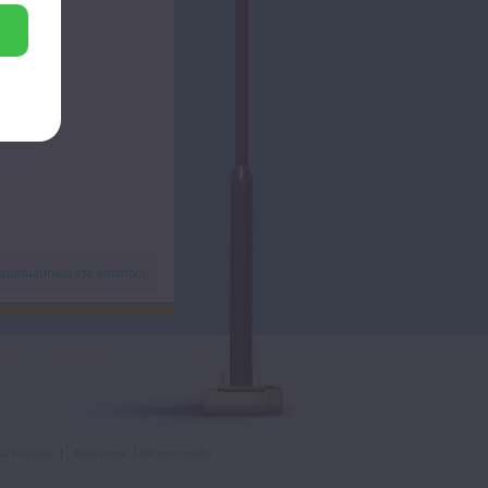
ánlatunkat ide kattintva!
ti kezelés
|
Készítette: LIW intermedia